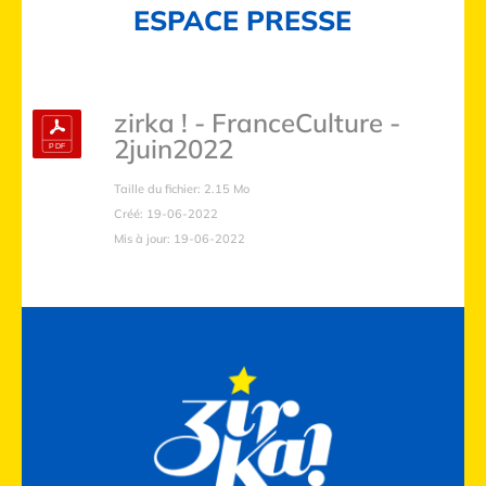
ESPACE PRESSE
zirka ! - FranceCulture -
2juin2022
Taille du fichier: 2.15 Mo
Créé: 19-06-2022
Mis à jour: 19-06-2022