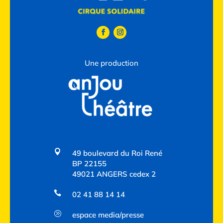
Une production

49 boulevard du Roi René
BP 22155
49021 ANGERS cedex 2

02 41 88 14 14
A
espace media/presse