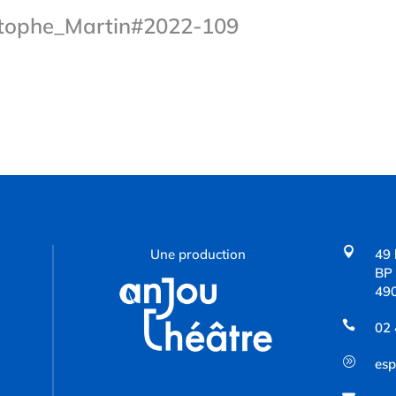
stophe_Martin#2022-109

Une production
49 
BP
49

02 
A
esp