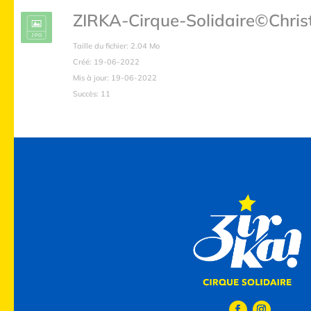
ZIRKA-Cirque-Solidaire©Chri
Taille du fichier: 2.04 Mo
Créé: 19-06-2022
Mis à jour: 19-06-2022
Succès: 11