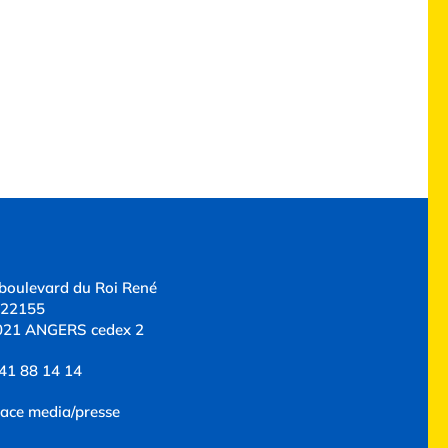
boulevard du Roi René
 22155
021 ANGERS cedex 2
41 88 14 14
ace media/presse