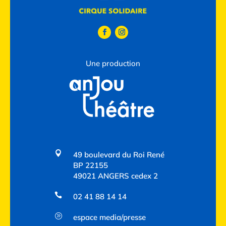
Une production

49 boulevard du Roi René
BP 22155
49021 ANGERS cedex 2

02 41 88 14 14
A
espace media/presse