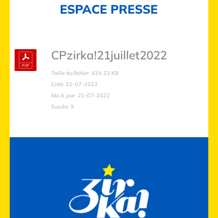
ESPACE PRESSE
CPzirka!21juillet2022
Taille du fichier: 434.23 KB
Créé: 21-07-2022
Mis à jour: 21-07-2022
Succès: 9